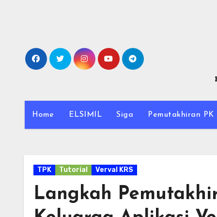
Skip
to
content
Home
ELSIMIL
Siga
Pemutakhiran PK
TPK
Tutorial
Verval KRS
Langkah Pemutakhir