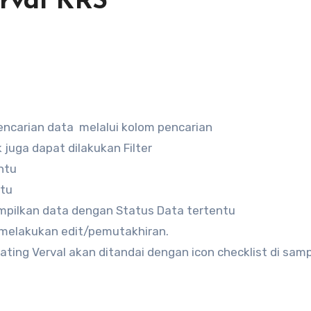
erval KRS
pencarian data melalui kolom pencarian
 juga dapat dilakukan Filter
ntu
ntu
ampilkan data dengan Status Data tertentu
uk melakukan edit/pemutakhiran.
ating Verval akan ditandai dengan icon checklist di sam