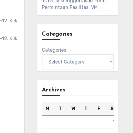
Tutorial Menggunakan Form
Permintaan Fasilitasi VM
12. Klik
Categories
12. Klik
Categories
Archives
M
T
W
T
F
S
S
1
2