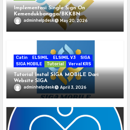
Implementasi Single Sign On
Kemendukbangga/BKKBN
adminhelpdesk
May 20, 2026
Catin
ELSIMIL
ELSIMIL V3
SIGA
SIGA MOBILE
Tutorial
Verval KRS
Tutorial Instal SIGA MOBILE Dari
Website SIGA
adminhelpdesk
April 3, 2026