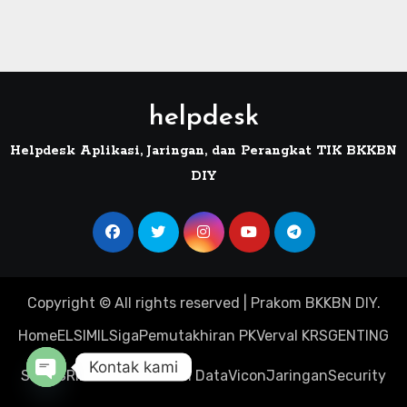
helpdesk
Helpdesk Aplikasi, Jaringan, dan Perangkat TIK BKKBN
DIY
Copyright © All rights reserved
|
Prakom
BKKBN DIY
.
Home
ELSIMIL
Siga
Pemutakhiran PK
Verval KRS
GENTING
Kontak kami
Sinta
SRIKANDI
Visualisasi Data
Vicon
Jaringan
Security
Open chaty