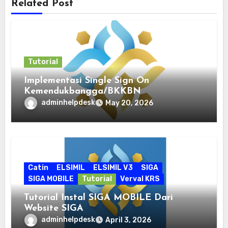
Related Post
Tutorial
Implementasi Single Sign On
Kemendukbangga/BKKBN
adminhelpdesk
May 20, 2026
Catin
ELSIMIL
ELSIMIL V3
SIGA
SIGA MOBILE
Tutorial
Verval KRS
Tutorial Instal SIGA MOBILE Dari
Website SIGA
adminhelpdesk
April 3, 2026