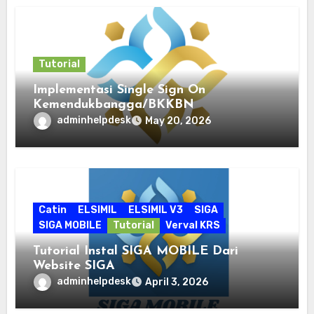
Tutorial
Implementasi Single Sign On
Kemendukbangga/BKKBN
adminhelpdesk
May 20, 2026
Catin
ELSIMIL
ELSIMIL V3
SIGA
SIGA MOBILE
Tutorial
Verval KRS
Tutorial Instal SIGA MOBILE Dari
Website SIGA
adminhelpdesk
April 3, 2026