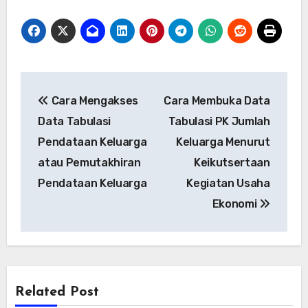
Post
Cara Mengakses
Cara Membuka Data
navigation
Data Tabulasi
Tabulasi PK Jumlah
Pendataan Keluarga
Keluarga Menurut
atau Pemutakhiran
Keikutsertaan
Pendataan Keluarga
Kegiatan Usaha
Ekonomi
Related Post