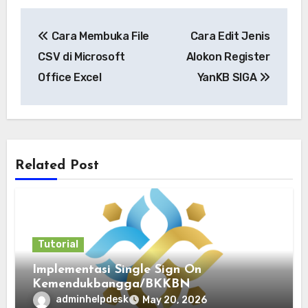
Post
Cara Membuka File
Cara Edit Jenis
navigation
CSV di Microsoft
Alokon Register
Office Excel
YanKB SIGA
Related Post
Tutorial
Implementasi Single Sign On
Kemendukbangga/BKKBN
adminhelpdesk
May 20, 2026