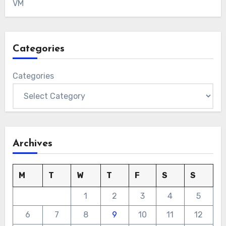
VM
Categories
Categories
Archives
M
T
W
T
F
S
S
1
2
3
4
5
6
7
8
9
10
11
12