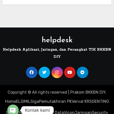
helpdesk
Helpdesk Aplikasi, Jaringan, dan Perangkat TIK BKKBN
DIY
Copyright © All rights reserved
|
Prakom
BKKBN DIY
.
Home
ELSIMIL
Siga
Pemutakhiran PK
Verval KRS
GENTING
Kontak kami
Sinta
SRIKANDI
Visualisasi Data
Vicon
Jaringan
Security